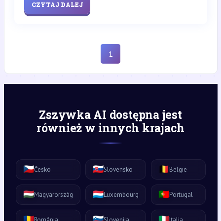
CZYTAJ DALEJ
1
Zszywka AI dostępna jest
również w innych krajach
🇨🇿
🇸🇰
🇧🇪
Česko
Slovensko
België
🇭🇺
🇱🇺
🇵🇹
Magyarország
Luxembourg
Portugal
🇷🇴
🇸🇮
🇮🇹
România
Slovenija
Italia