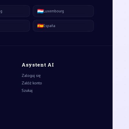
🇱🇺
ág
Luxembourg
🇪🇸
España
Asystent AI
Zaloguj się
Załóż konto
Szukaj