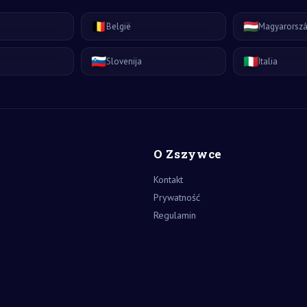
🇧🇪
🇭🇺
België
Magyarorsz
🇸🇮
🇮🇹
Slovenija
Italia
O Zszywce
Kontakt
Prywatność
Regulamin