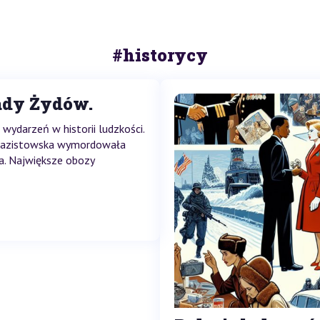
#historycy
ady Żydów.
wydarzeń w historii ludzkości.
 nazistowska wymordowała
a. Największe obozy