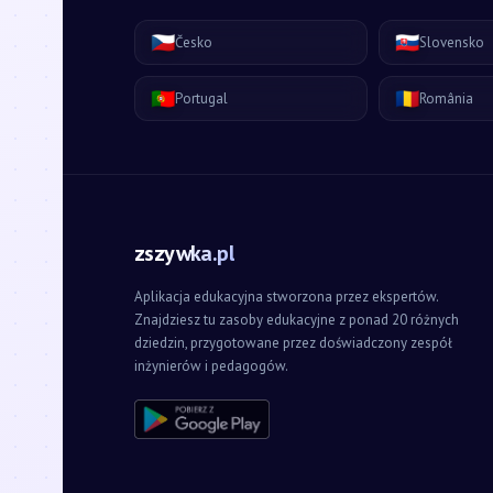
🇨🇿
🇸🇰
Česko
Slovensko
🇵🇹
🇷🇴
Portugal
România
zszywka.pl
Aplikacja edukacyjna stworzona przez ekspertów.
Znajdziesz tu zasoby edukacyjne z ponad 20 różnych
dziedzin, przygotowane przez doświadczony zespół
inżynierów i pedagogów.