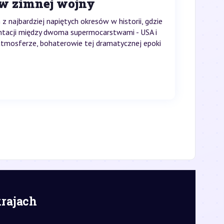
ów zimnej wojny
z najbardziej napiętych okresów w historii, gdzie
ontacji między dwoma supermocarstwami - USA i
atmosferze, bohaterowie tej dramatycznej epoki
krajach