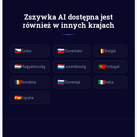
Zszywka AI dostępna jest
również w innych krajach
🇨🇿
🇸🇰
🇧🇪
Česko
Slovensko
België
🇭🇺
🇱🇺
🇵🇹
Magyarország
Luxembourg
Portugal
🇷🇴
🇸🇮
🇮🇹
România
Slovenija
Italia
🇪🇸
España