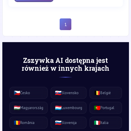
1
Zszywka AI dostępna jest
również w innych krajach
🇨🇿
🇸🇰
🇧🇪
Česko
Slovensko
België
🇭🇺
🇱🇺
🇵🇹
Magyarország
Luxembourg
Portugal
🇷🇴
🇸🇮
🇮🇹
România
Slovenija
Italia