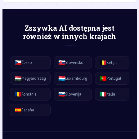
Zszywka AI dostępna jest
również w innych krajach
🇨🇿
🇸🇰
🇧🇪
Česko
Slovensko
België
🇭🇺
🇱🇺
🇵🇹
Magyarország
Luxembourg
Portugal
🇷🇴
🇸🇮
🇮🇹
România
Slovenija
Italia
🇪🇸
España