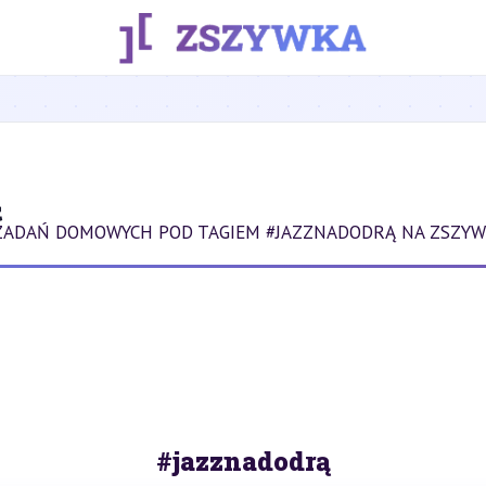
Ą
ZADAŃ DOMOWYCH POD TAGIEM #JAZZNADODRĄ NA ZSZYW
#jazznadodrą