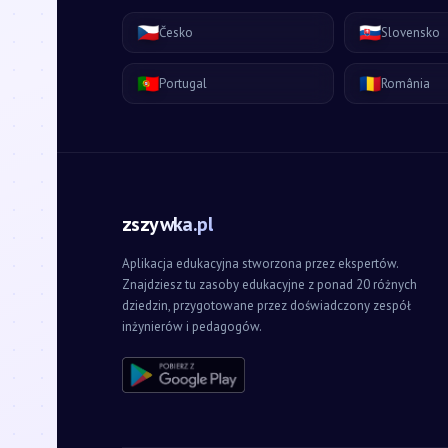
🇨🇿
🇸🇰
Česko
Slovensko
🇵🇹
🇷🇴
Portugal
România
zszywka.pl
Aplikacja edukacyjna stworzona przez ekspertów.
Znajdziesz tu zasoby edukacyjne z ponad 20 różnych
dziedzin, przygotowane przez doświadczony zespół
inżynierów i pedagogów.