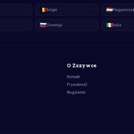
🇧🇪
🇭🇺
België
Magyarorsz
🇸🇮
🇮🇹
Slovenija
Italia
O Zszywce
Kontakt
Prywatność
Regulamin