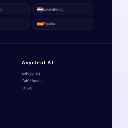
🇱🇺
ág
Luxembourg
🇪🇸
España
Asystent AI
Zaloguj się
Załóż konto
Szukaj