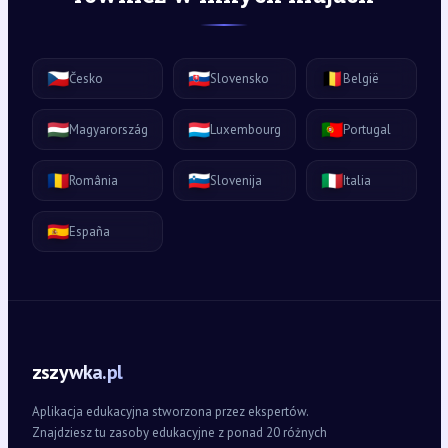
🇨🇿
🇸🇰
🇧🇪
Česko
Slovensko
België
🇭🇺
🇱🇺
🇵🇹
Magyarország
Luxembourg
Portugal
🇷🇴
🇸🇮
🇮🇹
România
Slovenija
Italia
🇪🇸
España
zszywka.pl
Aplikacja edukacyjna stworzona przez ekspertów.
Znajdziesz tu zasoby edukacyjne z ponad 20 różnych