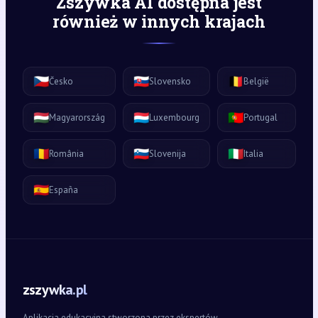
Zszywka AI dostępna jest
również w innych krajach
🇨🇿
🇸🇰
🇧🇪
Česko
Slovensko
België
🇭🇺
🇱🇺
🇵🇹
Magyarország
Luxembourg
Portugal
🇷🇴
🇸🇮
🇮🇹
România
Slovenija
Italia
🇪🇸
España
zszywka.pl
Aplikacja edukacyjna stworzona przez ekspertów.