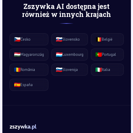
Zszywka AI dostępna jest
również w innych krajach
🇨🇿
🇸🇰
🇧🇪
Česko
Slovensko
België
🇭🇺
🇱🇺
🇵🇹
Magyarország
Luxembourg
Portugal
🇷🇴
🇸🇮
🇮🇹
România
Slovenija
Italia
🇪🇸
España
zszywka.pl