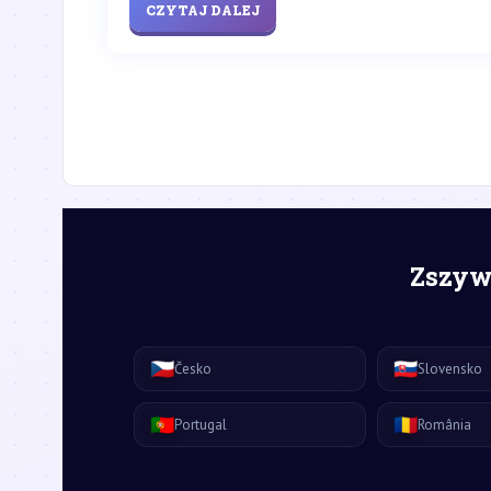
CZYTAJ DALEJ
Zszywk
🇨🇿
🇸🇰
Česko
Slovensko
🇵🇹
🇷🇴
Portugal
România