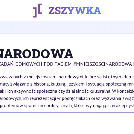
INARODOWA
ZADAŃ DOMOWYCH POD TAGIEM #MNIEJSZOSCINARODOWA 
związanych z mniejszościami narodowymi, które są istotnym elemen
y związane z historią, kulturą, językiem i sytuacją społeczną mn
i ich aktywność społeczna czy działalność kulturalna. W kontekści
rodowych, ich reprezentacji w podręcznikach oraz wyzwania zwią
oblemów społeczno-politycznych, które wymagają szerokiej dyskusji