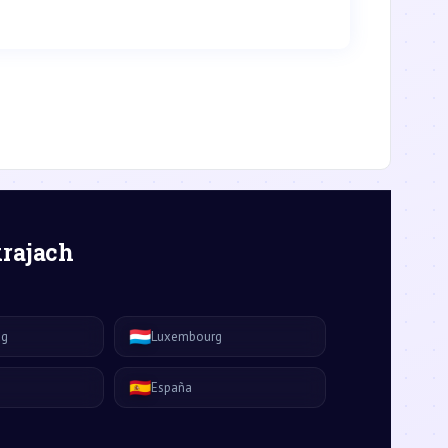
krajach
🇱🇺
ág
Luxembourg
🇪🇸
España