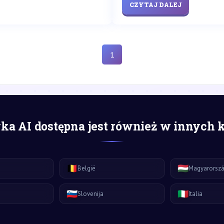
CZYTAJ DALEJ
1
a AI dostępna jest również w innych 
🇧🇪
🇭🇺
België
Magyarorsz
🇸🇮
🇮🇹
Slovenija
Italia