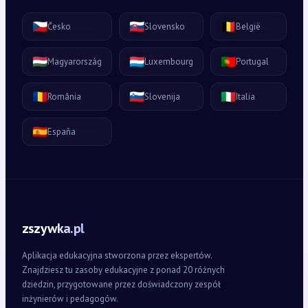
🇨🇿
🇸🇰
🇧🇪
Česko
Slovensko
België
🇭🇺
🇱🇺
🇵🇹
Magyarország
Luxembourg
Portugal
🇷🇴
🇸🇮
🇮🇹
România
Slovenija
Italia
🇪🇸
España
zszywka.pl
Aplikacja edukacyjna stworzona przez ekspertów.
Znajdziesz tu zasoby edukacyjne z ponad 20 różnych
dziedzin, przygotowane przez doświadczony zespół
inżynierów i pedagogów.