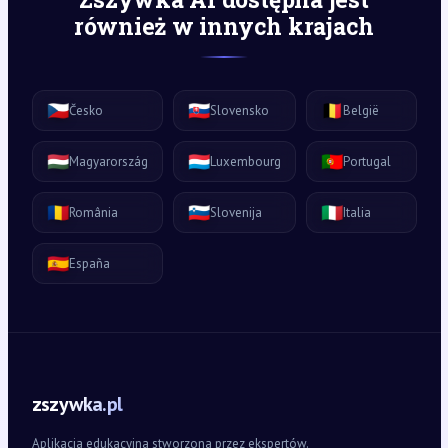
również w innych krajach
🇨🇿
🇸🇰
🇧🇪
Česko
Slovensko
België
🇭🇺
🇱🇺
🇵🇹
Magyarország
Luxembourg
Portugal
🇷🇴
🇸🇮
🇮🇹
România
Slovenija
Italia
🇪🇸
España
zszywka.pl
Aplikacja edukacyjna stworzona przez ekspertów.