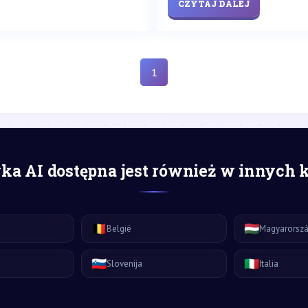
CZYTAJ DALEJ
1
a AI dostępna jest również w innych 
🇧🇪
🇭🇺
België
Magyarorsz
🇸🇮
🇮🇹
Slovenija
Italia