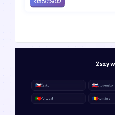
CZYTAJ DALEJ
Zszywk
🇨🇿
🇸🇰
Česko
Slovensko
🇵🇹
🇷🇴
Portugal
România