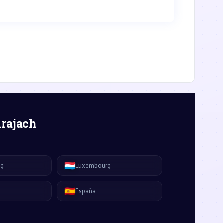
krajach
🇱🇺
ág
Luxembourg
🇪🇸
España