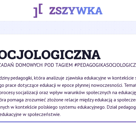
OCJOLOGICZNA
ZADAŃ DOMOWYCH POD TAGIEM #PEDAGOGIKASOCJOLOGICZ
edziny pedagogiki, która analizuje zjawiska edukacyjne w kontekście
o prace dotyczące edukacji w epoce płynnej nowoczesności. Tematy
cesy socjalizacji oraz wpływ warunków społecznych na edukację. W
tóra pomaga zrozumieć złożone relacje między edukacją a społecz
cznych w kontekście polskiego systemu edukacyjnego. Dział pedagog
 edukacyjne w społeczeństwie.