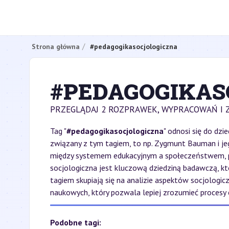
Strona główna
#pedagogikasocjologiczna
#PEDAGOGIKAS
PRZEGLĄDAJ 2 ROZPRAWEK, WYPRACOWAŃ I 
Tag "
#pedagogikasocjologiczna
" odnosi się do dzi
związany z tym tagiem, to np. Zygmunt Bauman i jeg
między systemem edukacyjnym a społeczeństwem, pro
socjologiczna jest kluczową dziedziną badawczą, k
tagiem skupiają się na analizie aspektów socjologi
naukowych, który pozwala lepiej zrozumieć procesy
Podobne tagi: