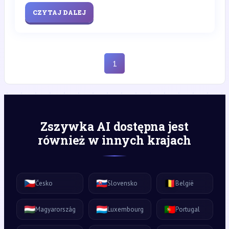
CZYTAJ DALEJ
1
Zszywka AI dostępna jest
również w innych krajach
🇨🇿
🇸🇰
🇧🇪
Česko
Slovensko
België
🇭🇺
🇱🇺
🇵🇹
Magyarország
Luxembourg
Portugal