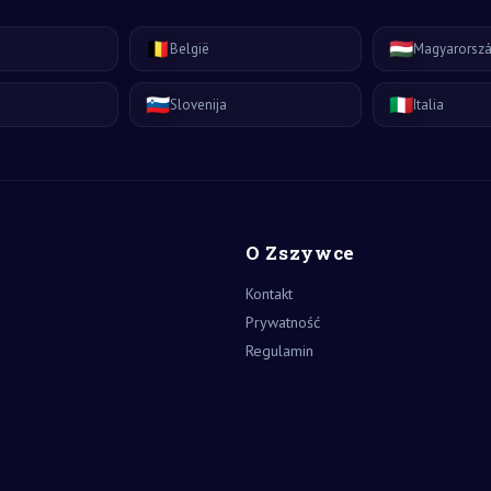
🇧🇪
🇭🇺
België
Magyarorsz
🇸🇮
🇮🇹
Slovenija
Italia
O Zszywce
Kontakt
Prywatność
Regulamin