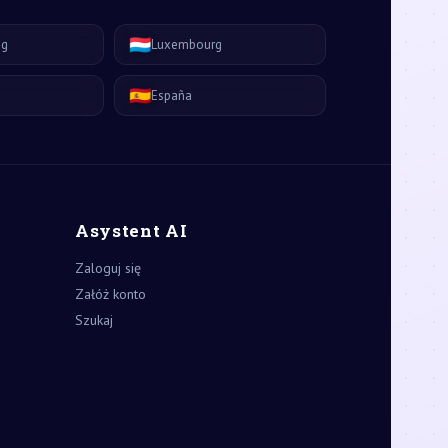
🇱🇺
ág
Luxembourg
🇪🇸
España
Asystent AI
Zaloguj się
Załóż konto
Szukaj