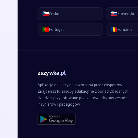
🇨🇿
🇸🇰
Česko
Slovensko
🇵🇹
🇷🇴
Portugal
România
zszywka.pl
Aplikacja edukacyjna stworzona przez ekspertów.
Znajdziesz tu zasoby edukacyjne z ponad 20 różnych
dziedzin, przygotowane przez doświadczony zespół
inżynierów i pedagogów.