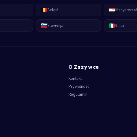
🇧🇪
🇭🇺
België
Magyarorsz
🇸🇮
🇮🇹
Slovenija
Italia
O Zszywce
Kontakt
Prywatność
Regulamin