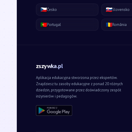
🇨🇿
🇸🇰
Česko
Slovensko
🇵🇹
🇷🇴
Portugal
România
zszywka.pl
Aplikacja edukacyjna stworzona przez ekspertów.
Znajdziesz tu zasoby edukacyjne z ponad 20 różnych
dziedzin, przygotowane przez doświadczony zespół
inżynierów i pedagogów.