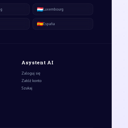
🇱🇺
ág
Luxembourg
🇪🇸
España
Asystent AI
Zaloguj się
Załóż konto
Szukaj