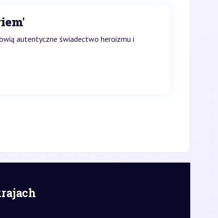
iem'
anowią autentyczne świadectwo heroizmu i
krajach