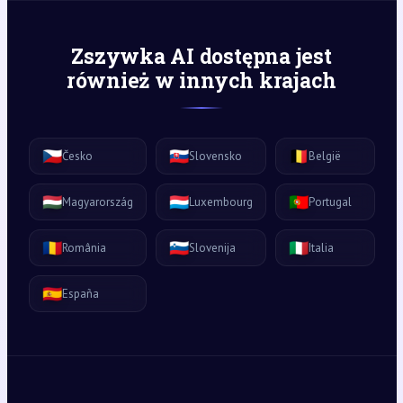
Zszywka AI dostępna jest
również w innych krajach
🇨🇿
🇸🇰
🇧🇪
Česko
Slovensko
België
🇭🇺
🇱🇺
🇵🇹
Magyarország
Luxembourg
Portugal
🇷🇴
🇸🇮
🇮🇹
România
Slovenija
Italia
🇪🇸
España