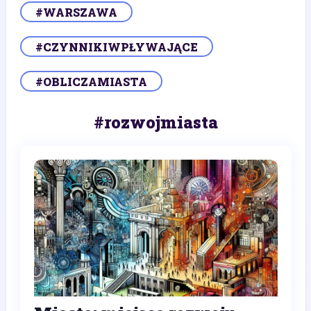
#WARSZAWA
#CZYNNIKIWPŁYWAJĄCE
#OBLICZAMIASTA
#rozwojmiasta