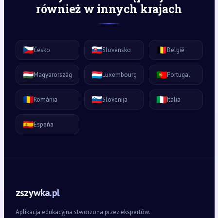
również w innych krajach
🇨🇿
🇸🇰
🇧🇪
Česko
Slovensko
België
🇭🇺
🇱🇺
🇵🇹
Magyarország
Luxembourg
Portugal
🇷🇴
🇸🇮
🇮🇹
România
Slovenija
Italia
🇪🇸
España
zszywka.pl
Aplikacja edukacyjna stworzona przez ekspertów.