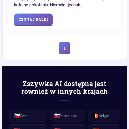
kolejne pokolenia. Niemniej jednak,...
CZYTAJ DALEJ
1
Zszywka AI dostępna jest
również w innych krajach
🇨🇿
🇸🇰
🇧🇪
Česko
Slovensko
België