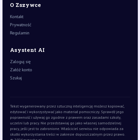
O Zszywce
Kontakt
Prywatność
Regulamin
Asystent AI
Zaloguj się
Załóż konto
Szukaj
Tekst wygenerowany przez sztuczną inteligencję możesz kopiować,
edytować i wykorzystywać jako materiał pomocniczy. Sprawdź jego
poprawność i używaj go zgodnie z prawem oraz zasadami szkoły,
uczelni lub pracy. Nie przedstawiaj go jako własnej samodzielnej
pracy, jeśli jest to zabronione. Właściciel serwisu nie odpowiada za
skutki wykorzystania treści w zakresie dopuszczalnym przez prawo.
© 2026
zszywka.pl