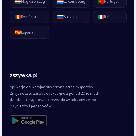
🇭🇺
🇱🇺
🇵🇹
Magyarország
Luxembourg
Portugal
🇷🇴
🇸🇮
🇮🇹
România
Slovenija
Italia
🇪🇸
España
zszywka.pl
Aplikacja edukacyjna stworzona przez ekspertów.
Znajdziesz tu zasoby edukacyjne z ponad 20 różnych
dziedzin, przygotowane przez doświadczony zespół
inżynierów i pedagogów.