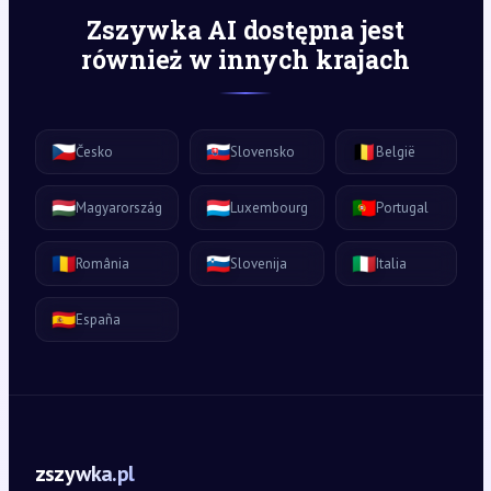
Zszywka AI dostępna jest
również w innych krajach
🇨🇿
🇸🇰
🇧🇪
Česko
Slovensko
België
🇭🇺
🇱🇺
🇵🇹
Magyarország
Luxembourg
Portugal
🇷🇴
🇸🇮
🇮🇹
România
Slovenija
Italia
🇪🇸
España
zszywka.pl