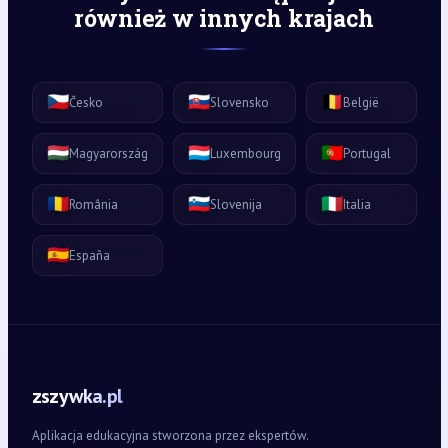
również w innych krajach
🇨🇿
🇸🇰
🇧🇪
Česko
Slovensko
België
🇭🇺
🇱🇺
🇵🇹
Magyarország
Luxembourg
Portugal
🇷🇴
🇸🇮
🇮🇹
România
Slovenija
Italia
🇪🇸
España
zszywka.pl
Aplikacja edukacyjna stworzona przez ekspertów.