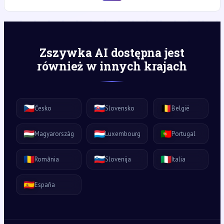
Zszywka AI dostępna jest
również w innych krajach
🇨🇿
🇸🇰
🇧🇪
Česko
Slovensko
België
🇭🇺
🇱🇺
🇵🇹
Magyarország
Luxembourg
Portugal
🇷🇴
🇸🇮
🇮🇹
România
Slovenija
Italia
🇪🇸
España