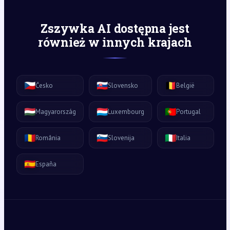
Zszywka AI dostępna jest
również w innych krajach
🇨🇿
🇸🇰
🇧🇪
Česko
Slovensko
België
🇭🇺
🇱🇺
🇵🇹
Magyarország
Luxembourg
Portugal
🇷🇴
🇸🇮
🇮🇹
România
Slovenija
Italia
🇪🇸
España