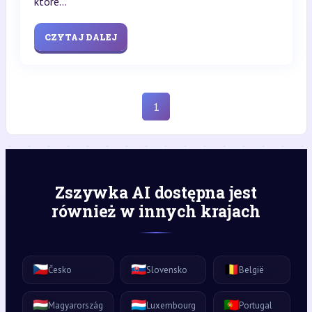
które...
CZYTAJ DALEJ
1
Zszywka AI dostępna jest
również w innych krajach
🇨🇿
🇸🇰
🇧🇪
Česko
Slovensko
België
🇭🇺
🇱🇺
🇵🇹
Magyarország
Luxembourg
Portugal