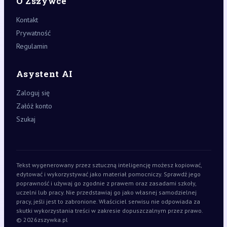
O Zszywce
Kontakt
Prywatność
Regulamin
Asystent AI
Zaloguj się
Załóż konto
Szukaj
Tekst wygenerowany przez sztuczną inteligencję możesz kopiować,
edytować i wykorzystywać jako materiał pomocniczy. Sprawdź jego
poprawność i używaj go zgodnie z prawem oraz zasadami szkoły,
uczelni lub pracy. Nie przedstawiaj go jako własnej samodzielnej
pracy, jeśli jest to zabronione. Właściciel serwisu nie odpowiada za
skutki wykorzystania treści w zakresie dopuszczalnym przez prawo.
© 2026
zszywka.pl