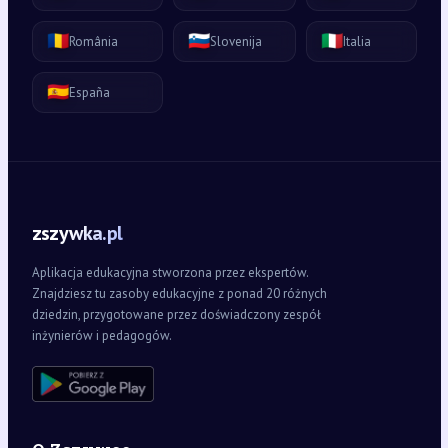
🇷🇴
🇸🇮
🇮🇹
România
Slovenija
Italia
🇪🇸
España
zszywka.pl
Aplikacja edukacyjna stworzona przez ekspertów.
Znajdziesz tu zasoby edukacyjne z ponad 20 różnych
dziedzin, przygotowane przez doświadczony zespół
inżynierów i pedagogów.