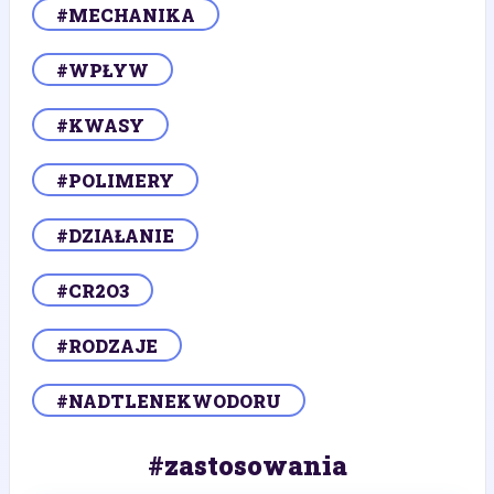
#MECHANIKA
#WPŁYW
#KWASY
#POLIMERY
#DZIAŁANIE
#CR2O3
#RODZAJE
#NADTLENEKWODORU
#zastosowania