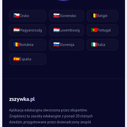
🇨🇿
🇸🇰
🇧🇪
Česko
Slovensko
België
🇭🇺
🇱🇺
🇵🇹
Magyarország
Luxembourg
Portugal
🇷🇴
🇸🇮
🇮🇹
România
Slovenija
Italia
🇪🇸
España
zszywka.pl
Aplikacja edukacyjna stworzona przez ekspertów.
Znajdziesz tu zasoby edukacyjne z ponad 20 różnych
dziedzin, przygotowane przez doświadczony zespół