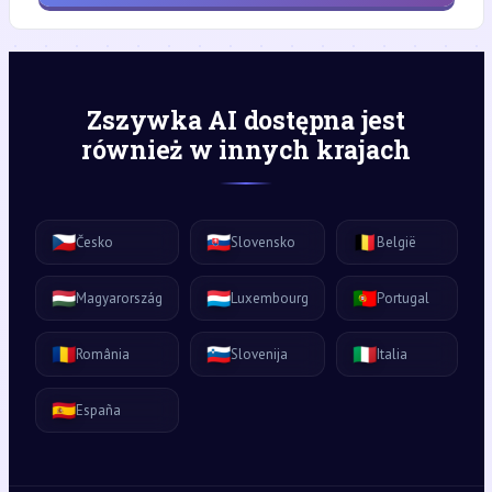
Zszywka AI dostępna jest
również w innych krajach
🇨🇿
🇸🇰
🇧🇪
Česko
Slovensko
België
🇭🇺
🇱🇺
🇵🇹
Magyarország
Luxembourg
Portugal
🇷🇴
🇸🇮
🇮🇹
România
Slovenija
Italia
🇪🇸
España