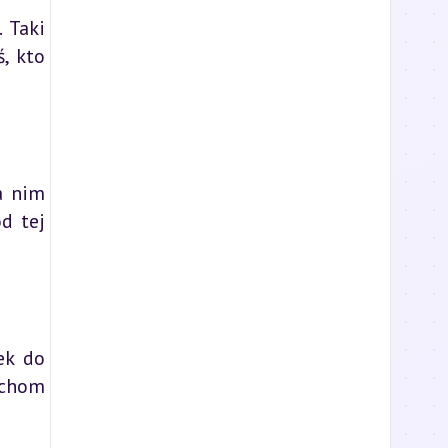
 Taki
, kto
a nim
od tej
ek do
echom