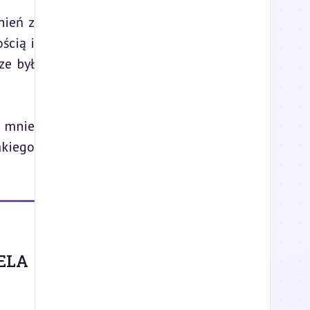
ień z 
cią i 
e był 
 mnie 
kiego 
ELA