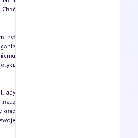
iar i 
 Choć 
. Był 
ganie 
niemu 
tyki. 
, aby 
pracę 
 oraz 
swoje 