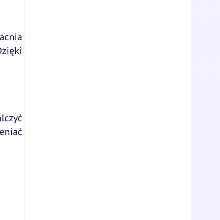
acnia
zięki
alczyć
eniać