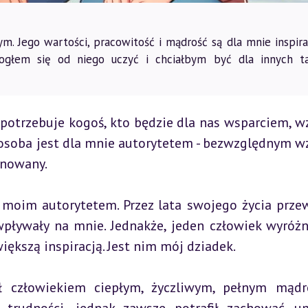
. Jego wartości, pracowitość i mądrość są dla mnie inspirac
ogłem się od niego uczyć i chciałbym być dla innych t
otrzebuje kogoś, kto będzie dla nas wsparciem, w
osoba jest dla mnie autorytetem - bezwzględnym w
ynowany.
 moim autorytetem. Przez lata swojego życia przew
pływały na mnie. Jednakże, jeden człowiek wyróżni
iększą inspiracją. Jest nim mój dziadek.
ł człowiekiem ciepłym, życzliwym, pełnym mądro