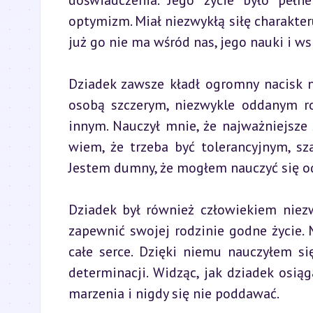
doświadczenia. Jego życie było pełne
optymizm. Miał niezwykłą siłę charakte
już go nie ma wśród nas, jego nauki i 
Dziadek zawsze kładł ogromny nacisk n
osobą szczerym, niezwykle oddanym r
innym. Nauczył mnie, że najważniejsze s
wiem, że trzeba być tolerancyjnym, sz
Jestem dumny, że mogłem nauczyć się od
Dziadek był również człowiekiem niezw
zapewnić swojej rodzinie godne życie.
całe serce. Dzięki niemu nauczyłem si
determinacji. Widząc, jak dziadek osiąg
marzenia i nigdy się nie poddawać.