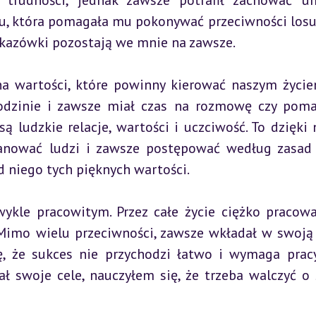
 trudności, jednak zawsze potrafił zachować um
ru, która pomagała mu pokonywać przeciwności losu.
wskazówki pozostają we mnie na zawsze.
a wartości, które powinny kierować naszym życiem
odzinie i zawsze miał czas na rozmowę czy poma
ą ludzkie relacje, wartości i uczciwość. To dzięki 
anować ludzi i zawsze postępować według zasad e
 niego tych pięknych wartości.
ykle pracowitym. Przez całe życie ciężko pracował
 Mimo wielu przeciwności, zawsze wkładał w swoją 
ę, że sukces nie przychodzi łatwo i wymaga pracy
ał swoje cele, nauczyłem się, że trzeba walczyć o 