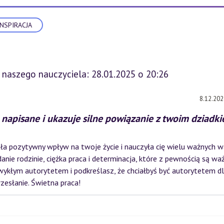
INSPIRACJA
 naszego nauczyciela: 28.01.2025 o 20:26
8.12.202
 napisane i ukazuje silne powiązanie z twoim dziadk
ła pozytywny wpływ na twoje życie i nauczyła cię wielu ważnych wa
anie rodzinie, ciężka praca i determinacja, które z pewnością są wa
ezwykłym autorytetem i podkreślasz, że chciałbyś być autorytetem d
rzesłanie. Świetna praca!