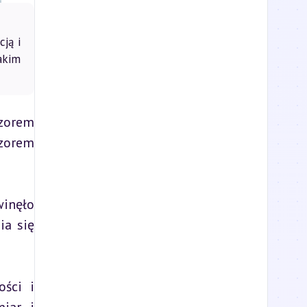
ją i
akim
zorem 
zorem 
inęło 
a się 
ści i 