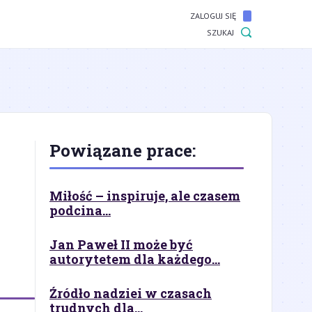
ZALOGUJ SIĘ
SZUKAJ
Powiązane prace:
Miłość – inspiruje, ale czasem
podcina...
Jan Paweł II może być
autorytetem dla każdego...
Źródło nadziei w czasach
trudnych dla...