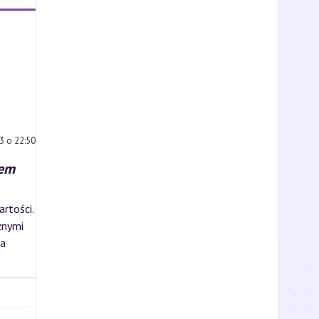
3 o 22:50
iem
rtości.
żnymi
la