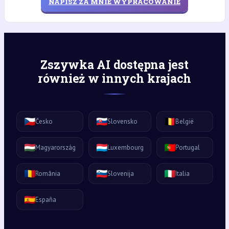
NAPISZ ZA MNIE WYPRACOWANIE
Zszywka AI dostępna jest
również w innych krajach
🇨🇿
🇸🇰
🇧🇪
Česko
Slovensko
België
🇭🇺
🇱🇺
🇵🇹
Magyarország
Luxembourg
Portugal
🇷🇴
🇸🇮
🇮🇹
România
Slovenija
Italia
🇪🇸
España