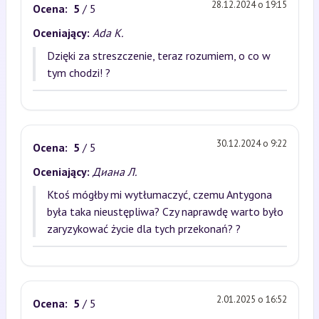
28.12.2024 o 19:15
Ocena:
5
/ 5
Oceniający:
Ada K.
Dzięki za streszczenie, teraz rozumiem, o co w
tym chodzi! ?
30.12.2024 o 9:22
Ocena:
5
/ 5
Oceniający:
Диана Л.
Ktoś mógłby mi wytłumaczyć, czemu Antygona
była taka nieustępliwa? Czy naprawdę warto było
zaryzykować życie dla tych przekonań? ?
2.01.2025 o 16:52
Ocena:
5
/ 5