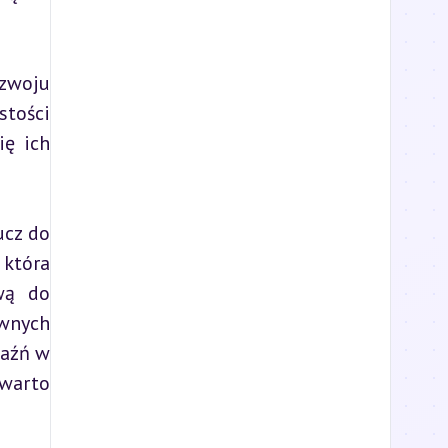
zwoju 
tości 
ę ich 
cz do 
która 
wą do 
wnych 
aźń w 
warto 