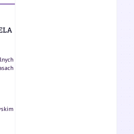
ELA
lnych
asach
wskim