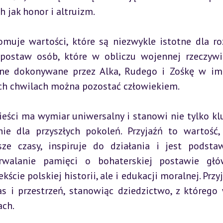
 jak honor i altruizm.
omuje wartości, które są niezwykle istotne dla ro
postaw osób, które w obliczu wojennej rzeczywis
ne dokonywane przez Alka, Rudego i Zośkę w imi
zych chwilach można pozostać człowiekiem.
ści ma wymiar uniwersalny i stanowi nie tylko klu
nie dla przyszłych pokoleń. Przyjaźń to wartość, 
ze czasy, inspiruje do działania i jest podsta
trwalanie pamięci o bohaterskiej postawie głó
ście polskiej historii, ale i edukacji moralnej. Przyj
s i przestrzeń, stanowiąc dziedzictwo, z którego 
ach.