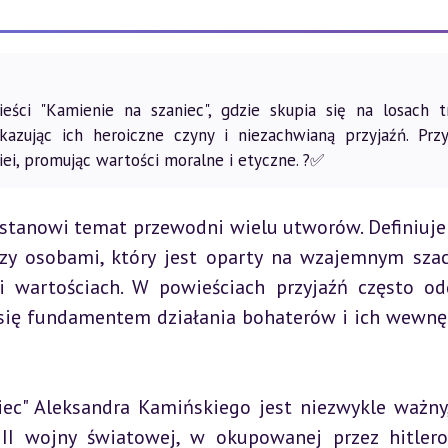
ści "Kamienie na szaniec", gdzie skupia się na losach tr
azując ich heroiczne czyny i niezachwianą przyjaźń. Przy
ei, promując wartości moralne i etyczne. ?✅
 stanowi temat przewodni wielu utworów. Definiuje s
zy osobami, który jest oparty na wzajemnym szac
i wartościach. W powieściach przyjaźń często od
 się fundamentem działania bohaterów i ich wewnęt
iec" Aleksandra Kamińskiego jest niezwykle ważny,
 II wojny światowej, w okupowanej przez hitler