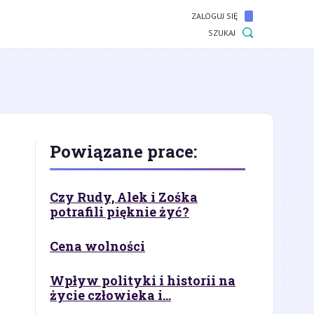
ZALOGUJ SIĘ
SZUKAJ
Powiązane prace:
Czy Rudy, Alek i Zośka
potrafili pięknie żyć?
Cena wolności
Wpływ polityki i historii na
życie człowieka i...