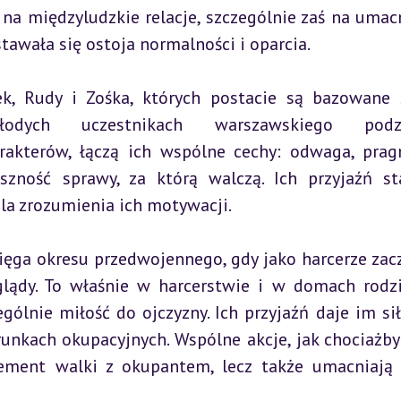
na międzyludzkie relacje, szczególnie zaś na umacn
stawała się ostoja normalności i oparcia.
k, Rudy i Zośka, których postacie są bazowane 
odych uczestnikach warszawskiego podzi
akterów, łączą ich wspólne cechy: odwaga, pragn
zność sprawy, za którą walczą. Ich przyjaźń st
la zrozumienia ich motywacji.
ięga okresu przedwojennego, gdy jako harcerze zacz
lądy. To właśnie w harcerstwie i w domach rodz
gólnie miłość do ojczyzny. Ich przyjaźń daje im siłę
nkach okupacyjnych. Wspólne akcje, jak chociażby 
ement walki z okupantem, lecz także umacniają 