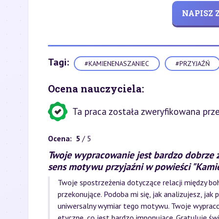
NAPISZ
Tagi:
#KAMIENENASZANIEC
#PRZYJAŹŃ
Ocena nauczyciela:
Ta praca została zweryfikowana prze
Ocena:
5
/ 5
Twoje wypracowanie jest bardzo dobrze 
sens motywu przyjaźni w powieści "Kamie
Twoje spostrzeżenia dotyczące relacji między boh
przekonujące. Podoba mi się, jak analizujesz, jak
uniwersalny wymiar tego motywu. Twoje wypracow
etyczne, co jest bardzo imponujące. Gratuluję świ