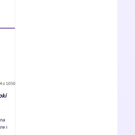
4 o 10:50
oki
 na
ne i