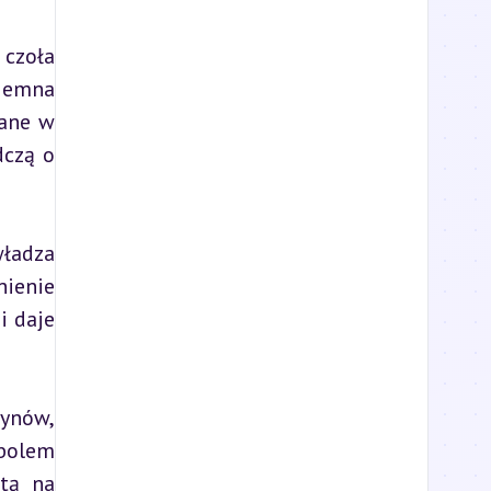
zoła 
jemna 
ane w 
czą o 
ładza 
ienie 
 daje 
ynów, 
bolem 
tą na 