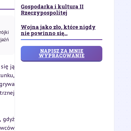
Gospodarka i kultura II
Rzeczypospolitej
Wojna jako zło, które nigdy
ójki
nie powinno się...
jaźń
NAPISZ ZA MNIE
WYPRACOWANIE
ię ją 
unku, 
grywa 
rznej 
 gdyż 
owców 