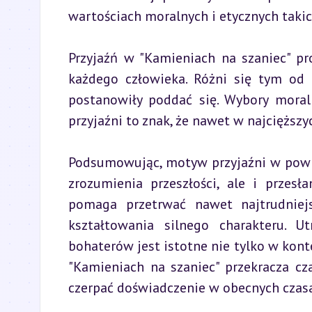
wartościach moralnych i etycznych takich
Przyjaźń w "Kamieniach na szaniec" pr
każdego człowieka. Różni się tym od 
postanowiły poddać się. Wybory moral
przyjaźni to znak, że nawet w najciężs
Podsumowując, motyw przyjaźni w powie
zrozumienia przeszłości, ale i przesła
pomaga przetrwać nawet najtrudniejs
kształtowania silnego charakteru. U
bohaterów jest istotne nie tylko w kontek
"Kamieniach na szaniec" przekracza cza
czerpać doświadczenie w obecnych czas