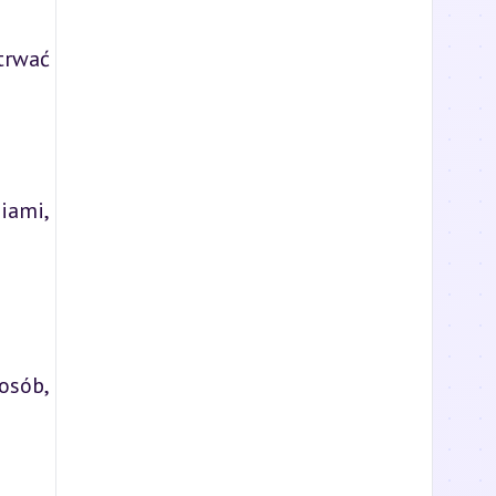
trwać
iami,
osób,