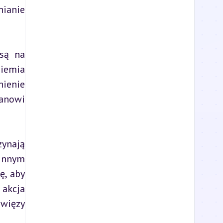
ianie 
są na 
emia 
ienie 
anowi 
ynają 
innym 
, aby 
akcja 
więzy 