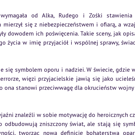
wymagała od Alka, Rudego i Zośki stawienia c
mierzył się z niebezpieczeństwem i ofiarą, a wza
yły dowodem ich poświęcenia. Takie sceny, jak opis
 życia w imię przyjaciół i wspólnej sprawy, świad
e się symbolem oporu i nadziei. W świecie, gdzie w
rorze, więzi przyjacielskie jawią się jako ucieleśn
To ona stanowi przeciwwagę dla okrucieństw wojny i
jaźni znaleźli w sobie motywację do heroicznych cz
ko odbudowują zniszczony świat, ale stają się sym
ności, tworząc nową definicję bohaterstwa opar