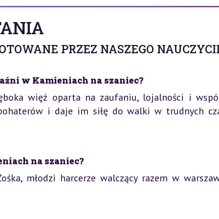
ANIA
GOTOWANE PRZEZ NASZEGO NAUCZYCI
aźni w Kamieniach na szaniec?
ęboka więź oparta na zaufaniu, lojalności i wspó
 bohaterów i daje im siłę do walki w trudnych cz
eniach na szaniec?
 Zośka, młodzi harcerze walczący razem w warsza