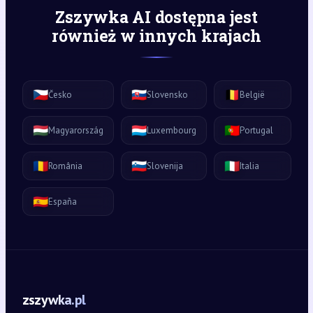
Zszywka AI dostępna jest
również w innych krajach
🇨🇿
🇸🇰
🇧🇪
Česko
Slovensko
België
🇭🇺
🇱🇺
🇵🇹
Magyarország
Luxembourg
Portugal
🇷🇴
🇸🇮
🇮🇹
România
Slovenija
Italia
🇪🇸
España
zszywka.pl