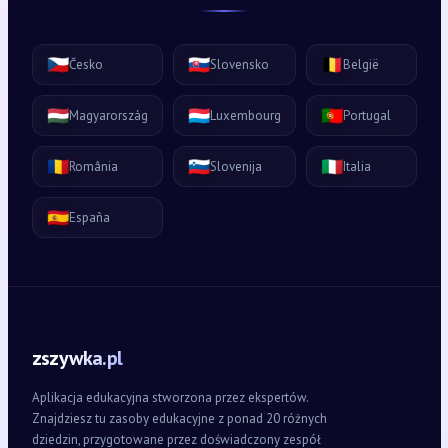
🇨🇿
🇸🇰
🇧🇪
Česko
Slovensko
België
🇭🇺
🇱🇺
🇵🇹
Magyarország
Luxembourg
Portugal
🇷🇴
🇸🇮
🇮🇹
România
Slovenija
Italia
🇪🇸
España
zszywka.pl
Aplikacja edukacyjna stworzona przez ekspertów.
Znajdziesz tu zasoby edukacyjne z ponad 20 różnych
dziedzin, przygotowane przez doświadczony zespół