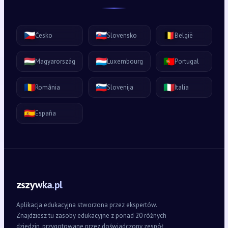
🇨🇿
🇸🇰
🇧🇪
Česko
Slovensko
België
🇭🇺
🇱🇺
🇵🇹
Magyarország
Luxembourg
Portugal
🇷🇴
🇸🇮
🇮🇹
România
Slovenija
Italia
🇪🇸
España
zszywka.pl
Aplikacja edukacyjna stworzona przez ekspertów.
Znajdziesz tu zasoby edukacyjne z ponad 20 różnych
dziedzin, przygotowane przez doświadczony zespół