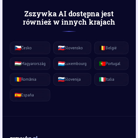
Zszywka AI dostępna jest
również w innych krajach
🇨🇿
🇸🇰
🇧🇪
Česko
Slovensko
België
🇭🇺
🇱🇺
🇵🇹
Magyarország
Luxembourg
Portugal
🇷🇴
🇸🇮
🇮🇹
România
Slovenija
Italia
🇪🇸
España