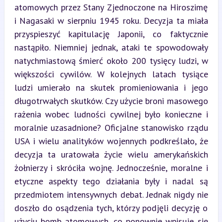
atomowych przez Stany Zjednoczone na Hiroszimę 
i Nagasaki w sierpniu 1945 roku. Decyzja ta miała 
przyspieszyć kapitulację Japonii, co faktycznie 
nastąpiło. Niemniej jednak, ataki te spowodowały 
natychmiastową śmierć około 200 tysięcy ludzi, w 
większości cywilów. W kolejnych latach tysiące 
ludzi umierało na skutek promieniowania i jego 
długotrwałych skutków. Czy użycie broni masowego 
rażenia wobec ludności cywilnej było konieczne i 
moralnie uzasadnione? Oficjalne stanowisko rządu 
USA i wielu analityków wojennych podkreślało, że 
decyzja ta uratowała życie wielu amerykańskich 
żołnierzy i skróciła wojnę. Jednocześnie, moralne i 
etyczne aspekty tego działania były i nadal są 
przedmiotem intensywnych debat. Jednak nigdy nie 
doszło do osądzenia tych, którzy podjęli decyzję o 
użyciu bomb atomowych, co ponownie wpisuje się 