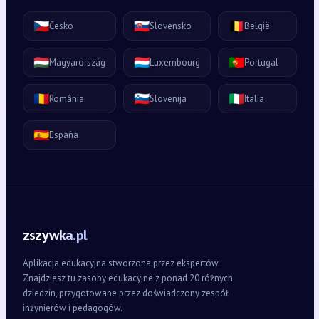
🇨🇿
🇸🇰
🇧🇪
Česko
Slovensko
België
🇭🇺
🇱🇺
🇵🇹
Magyarország
Luxembourg
Portugal
🇷🇴
🇸🇮
🇮🇹
România
Slovenija
Italia
🇪🇸
España
zszywka.pl
Aplikacja edukacyjna stworzona przez ekspertów.
Znajdziesz tu zasoby edukacyjne z ponad 20 różnych
dziedzin, przygotowane przez doświadczony zespół
inżynierów i pedagogów.