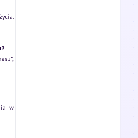
ycia.
u?
asu",
nia w