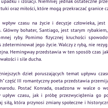
upadku i izolacji. Niemniej jednak ostateczne przes
uki oraz miłości, które mogą przekraczać granice c
pływ czasu na życie i decyzje człowieka, jest "
 Główny bohater, Santiago, jest starym rybakiem, 
nej ryby. Pomimo fizycznej kruchości spowodo
zdeterminował jego życie. Walczy z rybą, nie rezygn
ejna. Hemingway przedstawia w ten sposób czas jako
ałości i sile ducha.
żniejszych dzieł poruszających temat upływu czasu
" część III romantyczny poeta przedstawia przemija
 narodu. Postać Konrada, osadzona w walce o wo
 upływ czasu, jak i próbę przezwyciężenia go po
j siłą, która przynosi zmiany społeczne i historyczne