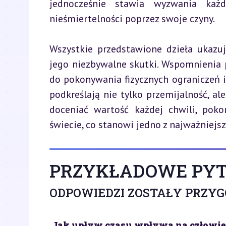
jednocześnie stawia wyzwania każ
nieśmiertelności poprzez swoje czyny.
Wszystkie przedstawione dzieła ukazu
jego niezbywalne skutki. Wspomnienia pr
do pokonywania fizycznych ograniczeń 
podkreślają nie tylko przemijalność, al
doceniać wartość każdej chwili, pok
świecie, co stanowi jedno z najważniejs
PRZYKŁADOWE PYT
ODPOWIEDZI ZOSTAŁY PRZY
Jak upływ czasu wpływa na człowi