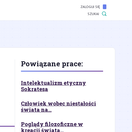
ZALOGUJ SIĘ
SZUKAJ
Powiązane prace:
Intelektualizm etyczny
Sokratesa
Człowiek wobec niestałości
świata na...
Poglądy filozoficzne w
kreacji świata...