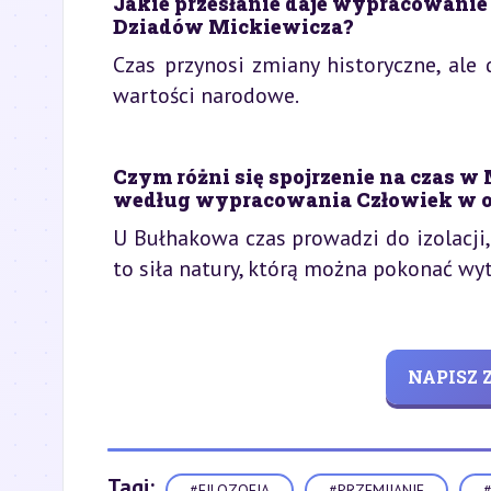
Jakie przesłanie daje wypracowanie
Dziadów Mickiewicza?
Czas przynosi zmiany historyczne, ale
wartości narodowe.
Czym różni się spojrzenie na czas w
według wypracowania Człowiek w o
U Bułhakowa czas prowadzi do izolacji
to siła natury, którą można pokonać wyt
NAPISZ
Tagi:
#FILOZOFIA
#PRZEMIJANIE
#