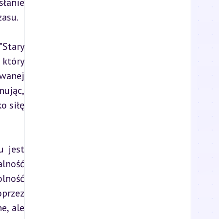
łanie 
zasu.
Stary 
który 
wanej 
ując, 
 siłę 
 jest 
lność 
lność 
przez 
, ale 