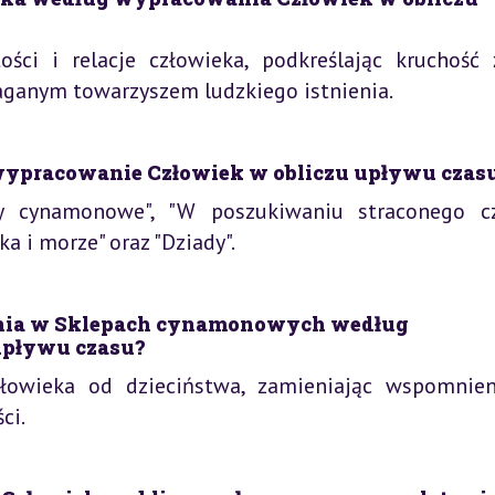
ści i relacje człowieka, podkreślając kruchość ż
błaganym towarzyszem ludzkiego istnienia.
 wypracowanie Człowiek w obliczu upływu czas
py cynamonowe", "W poszukiwaniu straconego cz
ka i morze" oraz "Dziady".
ania w Sklepach cynamonowych według
upływu czasu?
łowieka od dzieciństwa, zamieniając wspomnie
ci.