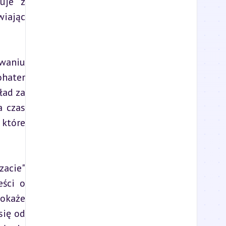
uje z 
iając 
aniu 
hater 
ad za 
 czas 
które 
acie" 
ści o 
okaże 
ię od 