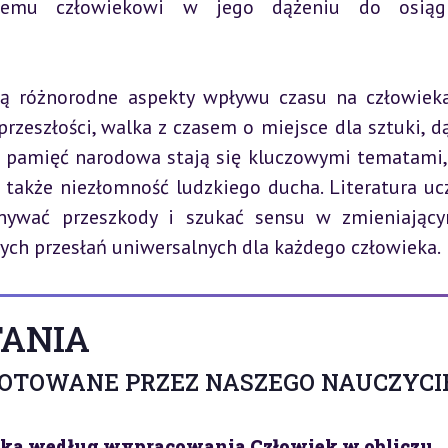
demu człowiekowi w jego dążeniu do osiągni
ją różnorodne aspekty wpływu czasu na człowieka
zeszłości, walka z czasem o miejsce dla sztuki, dą
i pamięć narodowa stają się kluczowymi tematami, 
e także niezłomność ludzkiego ducha. Literatura ucz
onywać przeszkody i szukać sensu w zmieniający
zych przesłań uniwersalnych dla każdego człowieka.
ANIA
GOTOWANE PRZEZ NASZEGO NAUCZYCI
eka według wypracowania Człowiek w obliczu