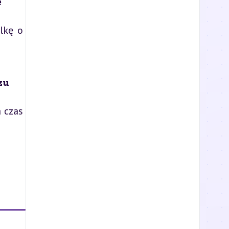
e
lkę o
zu
 czas