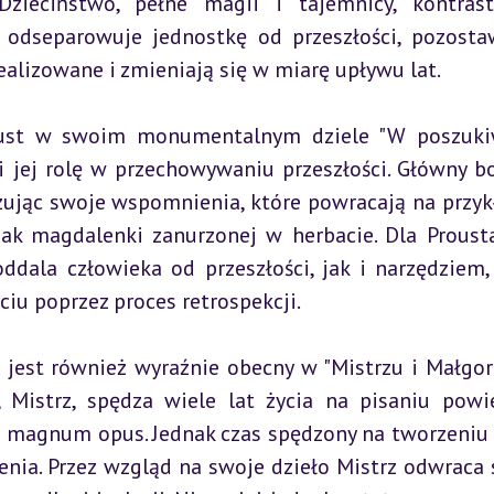
Dzieciństwo, pełne magii i tajemnicy, kontrast
 odseparowuje jednostkę od przeszłości, pozostaw
ealizowane i zmieniają się w miarę upływu lat.
ust w swoim monumentalnym dziele "W poszukiw
i jej rolę w przechowywaniu przeszłości. Główny bo
zując swoje wspomnienia, które powracają na przykł
ak magdalenki zanurzonej w herbacie. Dla Prousta
ddala człowieka od przeszłości, jak i narzędziem, 
iu poprzez proces retrospekcji.
jest również wyraźnie obecny w "Mistrzu i Małgorz
 Mistrz, spędza wiele lat życia na pisaniu powie
go magnum opus. Jednak czas spędzony na tworzeniu 
enia. Przez wzgląd na swoje dzieło Mistrz odwraca s