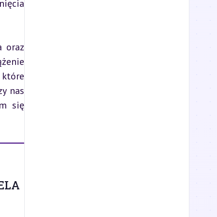
ęcia 
 oraz 
żenie 
które 
y nas 
m się 
ELA