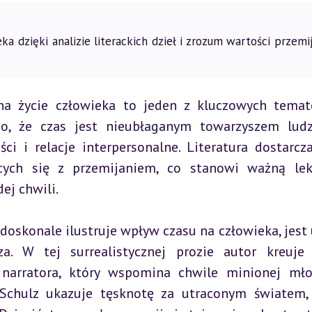
a dzięki analizie literackich dzieł i zrozum wartości przemi
a życie człowieka to jeden z kluczowych temat
sno, że czas jest nieubłaganym towarzyszem ludz
ści i relacje interpersonalne. Literatura dostarcz
ących się z przemijaniem, co stanowi ważną lek
ej chwili.
doskonale ilustruje wpływ czasu na człowieka, jest 
. W tej surrealistycznej prozie autor kreuje 
narratora, który wspomina chwile minionej młod
 Schulz ukazuje tęsknotę za utraconym światem, 