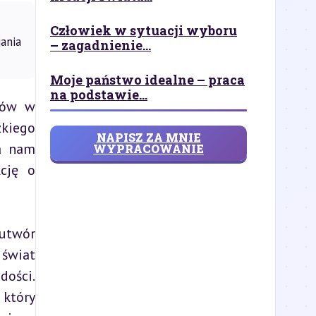
Człowiek w sytuacji wyboru
jania
– zagadnienie...
Moje państwo idealne – praca
na podstawie...
ów w 
kiego 
NAPISZ ZA MNIE
a nam 
WYPRACOWANIE
cję o 
utwór 
świat 
ości. 
który 