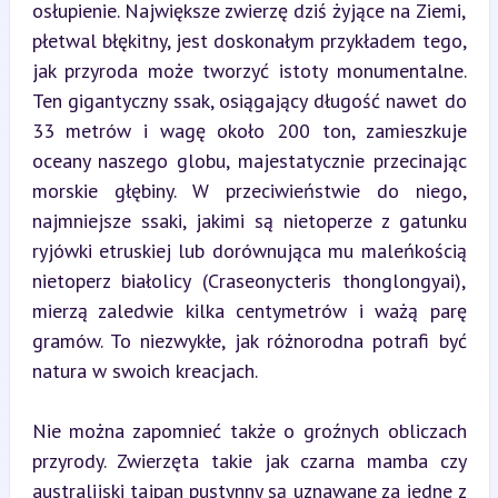
osłupienie. Największe zwierzę dziś żyjące na Ziemi, 
płetwal błękitny, jest doskonałym przykładem tego, 
jak przyroda może tworzyć istoty monumentalne. 
Ten gigantyczny ssak, osiągający długość nawet do 
33 metrów i wagę około 200 ton, zamieszkuje 
oceany naszego globu, majestatycznie przecinając 
morskie głębiny. W przeciwieństwie do niego, 
najmniejsze ssaki, jakimi są nietoperze z gatunku 
ryjówki etruskiej lub dorównująca mu maleńkością 
nietoperz białolicy (Craseonycteris thonglongyai), 
mierzą zaledwie kilka centymetrów i ważą parę 
gramów. To niezwykłe, jak różnorodna potrafi być 
natura w swoich kreacjach.
Nie można zapomnieć także o groźnych obliczach 
przyrody. Zwierzęta takie jak czarna mamba czy 
australijski tajpan pustynny są uznawane za jedne z 