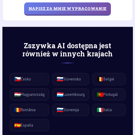
NAPISZ ZA MNIE WYPRACOWANIE
Zszywka AI dostępna jest
również w innych krajach
🇨🇿
🇸🇰
🇧🇪
Česko
Slovensko
België
🇭🇺
🇱🇺
🇵🇹
Magyarország
Luxembourg
Portugal
🇷🇴
🇸🇮
🇮🇹
România
Slovenija
Italia
🇪🇸
España