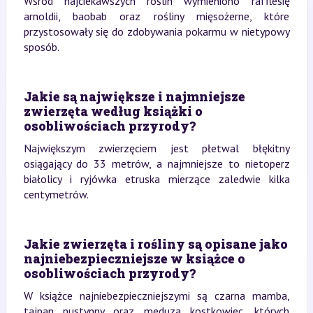
Wśród najciekawszych roślin wymieniono rafflesię
arnoldii, baobab oraz rośliny mięsożerne, które
przystosowały się do zdobywania pokarmu w nietypowy
sposób.
Jakie są największe i najmniejsze
zwierzęta według książki o
osobliwościach przyrody?
Największym zwierzęciem jest płetwal błękitny
osiągający do 33 metrów, a najmniejsze to nietoperz
białolicy i ryjówka etruska mierzące zaledwie kilka
centymetrów.
Jakie zwierzęta i rośliny są opisane jako
najniebezpieczniejsze w książce o
osobliwościach przyrody?
W książce najniebezpieczniejszymi są czarna mamba,
tajpan pustynny oraz meduza kostkowiec, których