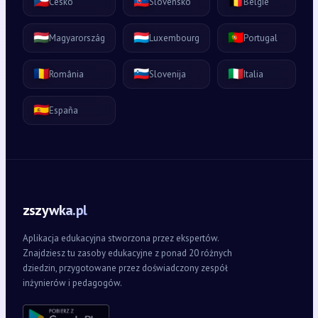
🇨🇿
🇸🇰
🇧🇪
Česko
Slovensko
België
🇭🇺
🇱🇺
🇵🇹
Magyarország
Luxembourg
Portugal
🇷🇴
🇸🇮
🇮🇹
România
Slovenija
Italia
🇪🇸
España
zszywka.pl
Aplikacja edukacyjna stworzona przez ekspertów.
Znajdziesz tu zasoby edukacyjne z ponad 20 różnych
dziedzin, przygotowane przez doświadczony zespół
inżynierów i pedagogów.