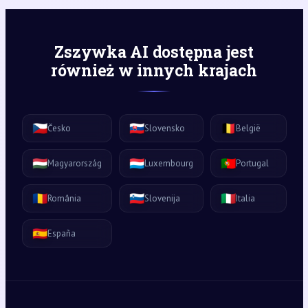
Zszywka AI dostępna jest
również w innych krajach
🇨🇿
🇸🇰
🇧🇪
Česko
Slovensko
België
🇭🇺
🇱🇺
🇵🇹
Magyarország
Luxembourg
Portugal
🇷🇴
🇸🇮
🇮🇹
România
Slovenija
Italia
🇪🇸
España