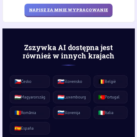
NAPISZ ZA MNIE WYPRACOWANIE
Zszywka AI dostępna jest
również w innych krajach
🇨🇿
🇸🇰
🇧🇪
Česko
Slovensko
België
🇭🇺
🇱🇺
🇵🇹
Magyarország
Luxembourg
Portugal
🇷🇴
🇸🇮
🇮🇹
România
Slovenija
Italia
🇪🇸
España