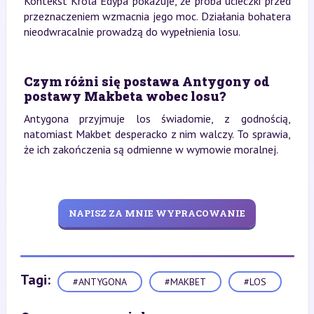
Kontekst Króla Edypa pokazuje, że próba ucieczki przed
przeznaczeniem wzmacnia jego moc. Działania bohatera
nieodwracalnie prowadzą do wypełnienia losu.
Czym różni się postawa Antygony od
postawy Makbeta wobec losu?
Antygona przyjmuje los świadomie, z godnością,
natomiast Makbet desperacko z nim walczy. To sprawia,
że ich zakończenia są odmienne w wymowie moralnej.
NAPISZ ZA MNIE WYPRACOWANIE
Tagi:
#ANTYGONA
#MAKBET
#LOS