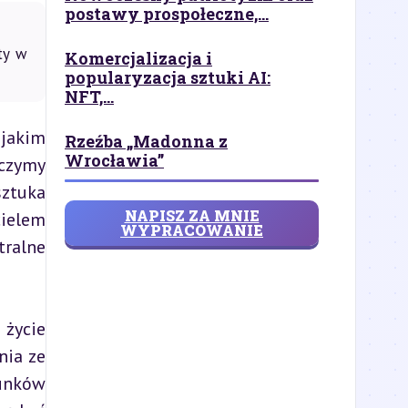
postawy prospołeczne,...
sty w
Komercjalizacja i
popularyzacja sztuki AI:
NFT,...
jakim 
Rzeźba „Madonna z
Wrocławia”
czymy 
ztuka 
NAPISZ ZA MNIE
ielem 
WYPRACOWANIE
ralne 
życie 
ia ze 
unków 