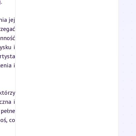
.
a jej 
zegać 
nność 
sku i 
tysta 
nia i 
tórzy 
zna i 
pełne 
ś, co 