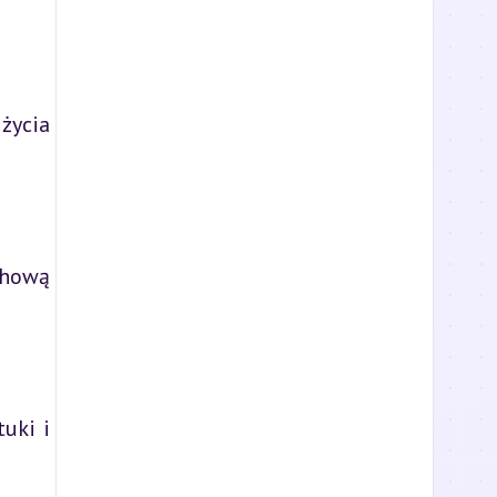
 życia
chową
uki i