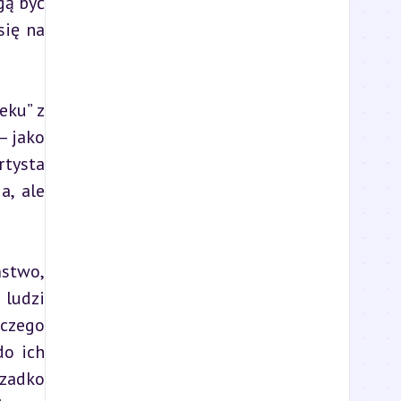
ą być 
ię na 
ku” z 
 jako 
tysta 
, ale 
stwo, 
ludzi 
czego 
o ich 
zadko 