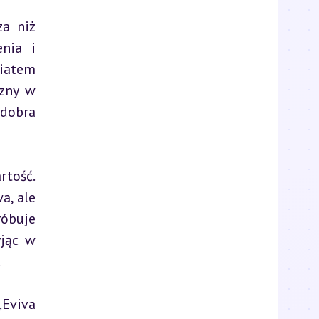
a niż 
nia i 
atem 
zny w 
dobra 
tość. 
, ale 
óbuje 
jąc w 
.
Eviva 