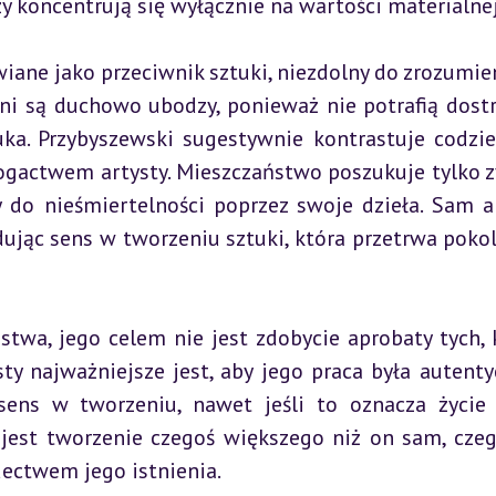
y koncentrują się wyłącznie na wartości materialnej
ane jako przeciwnik sztuki, niezdolny do zrozumieni
oni są duchowo ubodzy, ponieważ nie potrafią dostr
tuka. Przybyszewski sugestywnie kontrastuje codzie
gactwem artysty. Mieszczaństwo poszukuje tylko zy
 do nieśmiertelności poprzez swoje dzieła. Sam ar
ując sens w tworzeniu sztuki, która przetrwa pokole
stwa, jego celem nie jest zdobycie aprobaty tych, k
ty najważniejsze jest, aby jego praca była autentyc
sens w tworzeniu, nawet jeśli to oznacza życie 
jest tworzenie czegoś większego niż on sam, czego
dectwem jego istnienia.