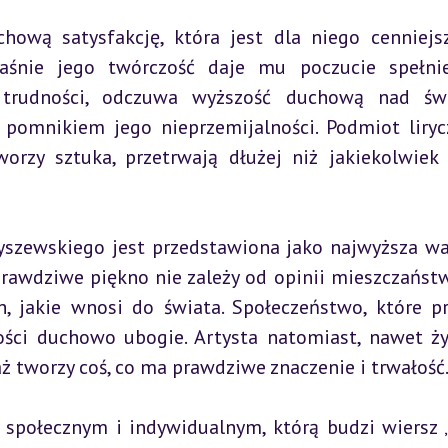
ową satysfakcję, która jest dla niego cenniejsz
łaśnie jego twórczość daje mu poczucie spełnie
 trudności, odczuwa wyższość duchową nad świ
ę pomnikiem jego nieprzemijalności. Podmiot liryc
worzy sztuka, przetrwają dłużej niż jakiekolwiek 
szewskiego jest przedstawiona jako najwyższa war
rawdziwe piękno nie zależy od opinii mieszczaństwa
, jakie wnosi do świata. Społeczeństwo, które pr
ości duchowo ubogie. Artysta natomiast, nawet ży
ż tworzy coś, co ma prawdziwe znaczenie i trwałość
 społecznym i indywidualnym, którą budzi wiersz „