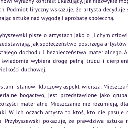
stanowi wyraźny kontrast ukazujący, jak niezwykłe mog
. Podmiot liryczny wskazuje, że artysta decyduje s
rając sztukę nad wygodę i aprobatę społeczną.
byszewski pisze o artystach jako o „lichym człowie
rzedstawiają, jak społeczeństwo postrzega artystów –
stałego dochodu i bezpieczeństwa materialnego. Ar
 świadomie wybiera drogę pełną trudu i cierpienia
wielkości duchowej.
stami stanowi kluczowy aspekt wiersza. Mieszczań
rialne bogactwo, jest przedstawione jako grupa 
orzyści materialne. Mieszczanie nie rozumieją, dla
i. W ich oczach artysta to ktoś, kto nie pasuje d
. Przybyszewski pokazuje, że prawdziwa sztuka r