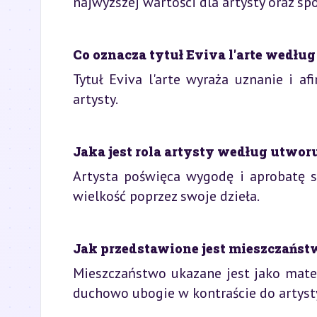
najwyższej wartości dla artysty oraz sp
Co oznacza tytuł Eviva l'arte wedł
Tytuł Eviva l'arte wyraża uznanie i afi
artysty.
Jaka jest rola artysty według utworu
Artysta poświęca wygodę i aprobatę s
wielkość poprzez swoje dzieła.
Jak przedstawione jest mieszczaństw
Mieszczaństwo ukazane jest jako mater
duchowo ubogie w kontraście do artyst