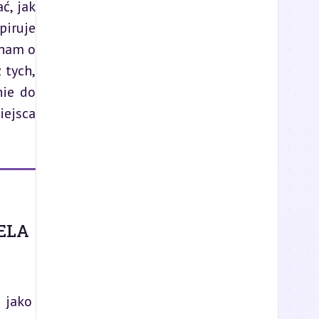
, jak 
iruje 
nam o 
tych, 
ie do 
ejsca 
ELA
 jako