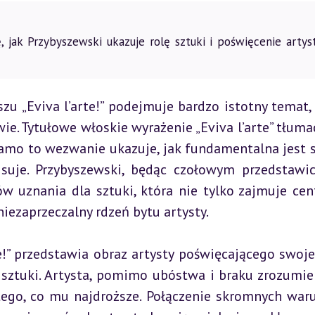
ię, jak Przybyszewski ukazuje rolę sztuki i poświęcenie arty
u „Eviva l’arte!” podejmuje bardzo istotny temat, 
wie. Tytułowe włoskie wyrażenie „Eviva l’arte” tłuma
 samo to wezwanie ukazuje, jak fundamentalna jest s
isuje. Przybyszewski, będąc czołowym przedstawic
w uznania dla sztuki, która nie tylko zajmuje cent
niezaprzeczalny rdzeń bytu artysty.
e!” przedstawia obraz artysty poświęcającego swoje 
sztuki. Artysta, pomimo ubóstwa i braku zrozumien
 tego, co mu najdroższe. Połączenie skromnych war