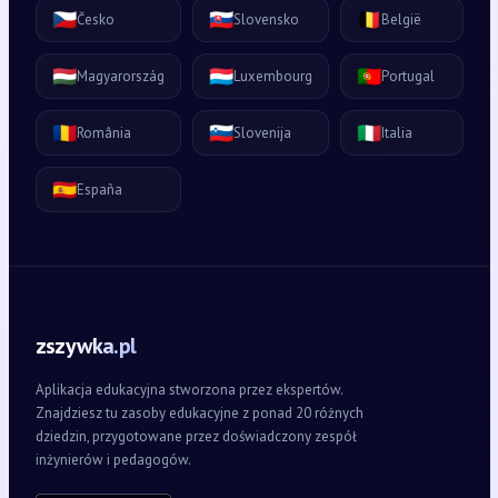
🇨🇿
🇸🇰
🇧🇪
Česko
Slovensko
België
🇭🇺
🇱🇺
🇵🇹
Magyarország
Luxembourg
Portugal
🇷🇴
🇸🇮
🇮🇹
România
Slovenija
Italia
🇪🇸
España
zszywka.pl
Aplikacja edukacyjna stworzona przez ekspertów.
Znajdziesz tu zasoby edukacyjne z ponad 20 różnych
dziedzin, przygotowane przez doświadczony zespół
inżynierów i pedagogów.