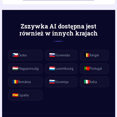
Zszywka AI dostępna jest
również w innych krajach
🇨🇿
🇸🇰
🇧🇪
Česko
Slovensko
België
🇭🇺
🇱🇺
🇵🇹
Magyarország
Luxembourg
Portugal
🇷🇴
🇸🇮
🇮🇹
România
Slovenija
Italia
🇪🇸
España