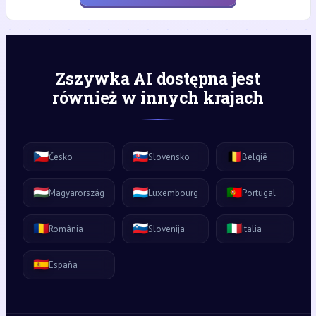
Zszywka AI dostępna jest
również w innych krajach
🇨🇿
🇸🇰
🇧🇪
Česko
Slovensko
België
🇭🇺
🇱🇺
🇵🇹
Magyarország
Luxembourg
Portugal
🇷🇴
🇸🇮
🇮🇹
România
Slovenija
Italia
🇪🇸
España