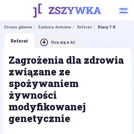
Strona główna
Zadania domowe
Referat
Klasy 7-8
+
Referat
Ucz się z AI
Zagrożenia dla zdrowia
związane ze
spożywaniem
żywności
modyfikowanej
genetycznie