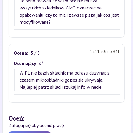
To serio prawda ze w Polsce nie musza
wszystkich skladnikow GMO oznaczac na
opakowaniu, czy to mit i zawsze pisza jak cos jest
modyfikowane?
12.11.2025 o 9:31
Ocena:
5
/ 5
Oceniający:
ok
W PL nie kazdy skladnik ma odrazu duzy napis,
czasem mikroskladniki gdzies sie ukrywaja.
Najlepiej patrz sklad i szukaj info w necie
Oceń:
Zaloguj się aby ocenić pracę.