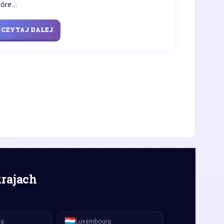
óre...
CZYTAJ DALEJ
krajach
🇱🇺
ág
Luxembourg