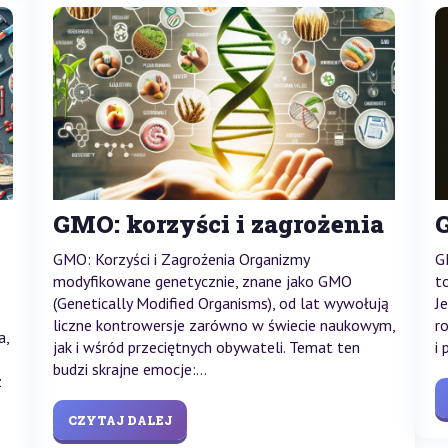
GMO: korzyści i zagrożenia
GMO: Korzyści i Zagrożenia Organizmy
G
modyfikowane genetycznie, znane jako GMO
t
(Genetically Modified Organisms), od lat wywołują
J
liczne kontrowersje zarówno w świecie naukowym,
r
a,
jak i wśród przeciętnych obywateli. Temat ten
i
budzi skrajne emocje:...
z
CZYTAJ DALEJ