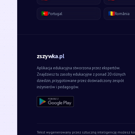
🇵🇹
🇷🇴
Portugal
România
zszywka.pl
Aplikacja edukacyjna stworzona przez ekspertów.
Znajdziesz tu zasoby edukacyjne z ponad 20 różnych
dziedzin, przygotowane przez doświadczony zespół
inżynierów i pedagogów.
Tekst wygenerowany przez sztuczną inteligencję możesz ko