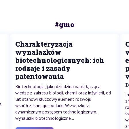
#gmo
Charakteryzacja
wynalazków
biotechnologicznych: ich
rodzaje i zasady
patentowania
Biotechnologia, jako dziedzina nauki łącząca
wiedzę z zakresu biologii, chemii oraz inżynierii, od
I
lat stanowi kluczowy element rozwoju
z
,
współczesnej gospodarki. W związku z
r
dynamicznym postępem technologicznym,
ś
wynalazki biotechnologiczne...
w
zn