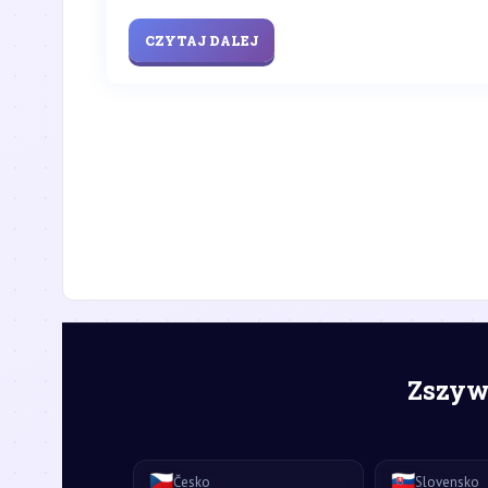
CZYTAJ DALEJ
Zszywk
🇨🇿
🇸🇰
Česko
Slovensko