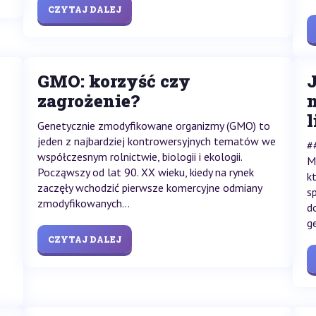
CZYTAJ DALEJ
GMO: korzyść czy
zagrożenie?
n
l
Genetycznie zmodyfikowane organizmy (GMO) to
jeden z najbardziej kontrowersyjnych tematów we
#
współczesnym rolnictwie, biologii i ekologii.
M
Począwszy od lat 90. XX wieku, kiedy na rynek
k
zaczęły wchodzić pierwsze komercyjne odmiany
s
zmodyfikowanych...
d
g
CZYTAJ DALEJ