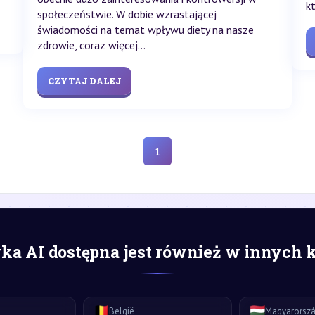
kt
społeczeństwie. W dobie wzrastającej
świadomości na temat wpływu diety na nasze
zdrowie, coraz więcej...
CZYTAJ DALEJ
1
a AI dostępna jest również w innych 
🇧🇪
🇭🇺
België
Magyarorsz