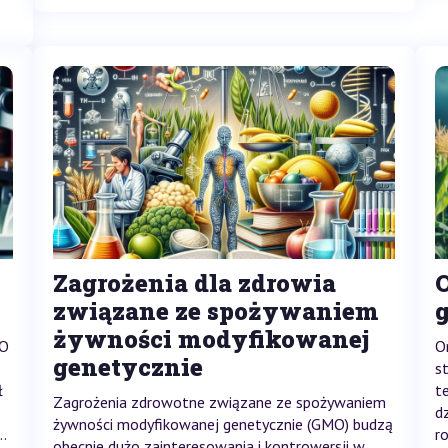
Zagrożenia dla zdrowia
związane ze spożywaniem
żywności modyfikowanej
MO
O
genetycznie
s
ł
t
Zagrożenia zdrowotne związane ze spożywaniem
d
żywności modyfikowanej genetycznie (GMO) budzą
..
r
obecnie dużo zainteresowania i kontrowersji w