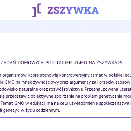
 ZADAŃ DOMOWYCH POD TAGIEM #GMO NA ZSZYWKA.PL
h organizmów, które stanowią kontrowersyjny temat w polskiej ed
nia GMO na rynek żywnościowy oraz argumenty za i przeciw stosowa
odowisko naturalne oraz rozwój rolnictwa. Przeanalizowana liter
się przedstawić obiektywne spojrzenie na problem genetycznie mo
 Temat GMO w edukacji ma na celu uświadomienie społeczeństwa n
i genetyki w życiu codziennym.