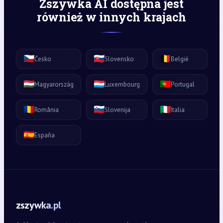
Zszywka AI dostępna jest
również w innych krajach
🇨🇿
🇸🇰
🇧🇪
Česko
Slovensko
België
🇭🇺
🇱🇺
🇵🇹
Magyarország
Luxembourg
Portugal
🇷🇴
🇸🇮
🇮🇹
România
Slovenija
Italia
🇪🇸
España
zszywka.pl