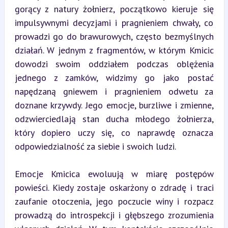
gorący z natury żołnierz, początkowo kieruje się 
impulsywnymi decyzjami i pragnieniem chwały, co 
prowadzi go do brawurowych, często bezmyślnych 
działań. W jednym z fragmentów, w którym Kmicic 
dowodzi swoim oddziałem podczas oblężenia 
jednego z zamków, widzimy go jako postać 
napędzaną gniewem i pragnieniem odwetu za 
doznane krzywdy. Jego emocje, burzliwe i zmienne, 
odzwierciedlają stan ducha młodego żołnierza, 
który dopiero uczy się, co naprawdę oznacza 
odpowiedzialność za siebie i swoich ludzi.
Emocje Kmicica ewoluują w miarę postępów 
powieści. Kiedy zostaje oskarżony o zdradę i traci 
zaufanie otoczenia, jego poczucie winy i rozpacz 
prowadzą do introspekcji i głębszego zrozumienia 