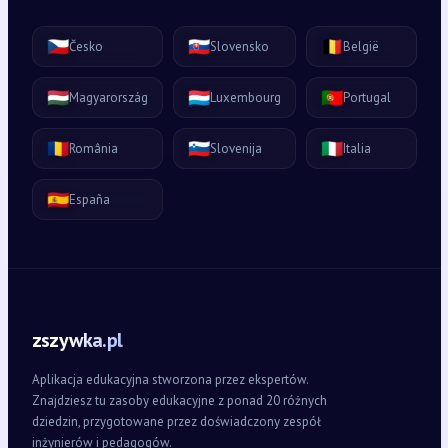
🇨🇿
🇸🇰
🇧🇪
Česko
Slovensko
België
🇭🇺
🇱🇺
🇵🇹
Magyarország
Luxembourg
Portugal
🇷🇴
🇸🇮
🇮🇹
România
Slovenija
Italia
🇪🇸
España
zszywka.pl
Aplikacja edukacyjna stworzona przez ekspertów.
Znajdziesz tu zasoby edukacyjne z ponad 20 różnych
dziedzin, przygotowane przez doświadczony zespół
inżynierów i pedagogów.