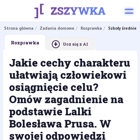
Strona główna
Zadania domowe
Rozprawka
Szkoły średnie
+
Rozprawka
Ucz się z AI
Jakie cechy charakteru
ułatwiają człowiekowi
osiągnięcie celu?
Omów zagadnienie na
podstawie Lalki
Bolesława Prusa. W
swojej odpowiedzi