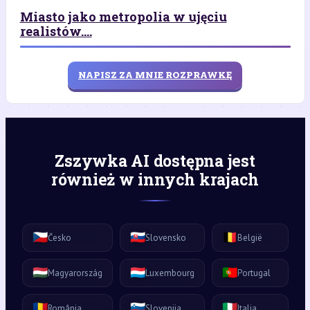
Miasto jako metropolia w ujęciu
realistów....
NAPISZ ZA MNIE ROZPRAWKĘ
Zszywka AI dostępna jest
również w innych krajach
🇨🇿
🇸🇰
🇧🇪
Česko
Slovensko
België
🇭🇺
🇱🇺
🇵🇹
Magyarország
Luxembourg
Portugal
🇷🇴
🇸🇮
🇮🇹
România
Slovenija
Italia