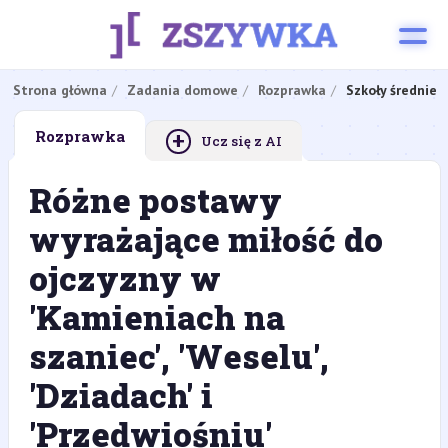
Strona główna
Zadania domowe
Rozprawka
Szkoły średnie
+
Rozprawka
Ucz się z AI
Różne postawy
wyrażające miłość do
ojczyzny w
'Kamieniach na
szaniec', 'Weselu',
'Dziadach' i
'Przedwiośniu'