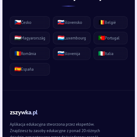
🇨🇿
🇸🇰
🇧🇪
Česko
Slovensko
België
🇭🇺
🇱🇺
🇵🇹
Magyarország
Luxembourg
Portugal
🇷🇴
🇸🇮
🇮🇹
România
Slovenija
Italia
🇪🇸
España
zszywka.pl
Aplikacja edukacyjna stworzona przez ekspertów.
Znajdziesz tu zasoby edukacyjne z ponad 20 różnych