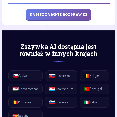
NAPISZ ZA MNIE ROZPRAWKĘ
Zszywka AI dostępna jest
również w innych krajach
🇨🇿
🇸🇰
🇧🇪
Česko
Slovensko
België
🇭🇺
🇱🇺
🇵🇹
Magyarország
Luxembourg
Portugal
🇷🇴
🇸🇮
🇮🇹
România
Slovenija
Italia
🇪🇸
España