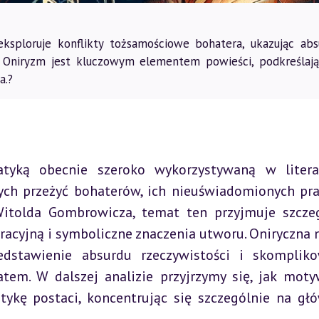
sploruje konflikty tożsamościowe bohatera, ukazując abs
. Oniryzm jest kluczowym elementem powieści, podkreślaj
a.?
tyką obecnie szeroko wykorzystywaną w literat
ch przeżyć bohaterów, ich nieuświadomionych pra
Witolda Gombrowicza, temat ten przyjmuje szczeg
racyjną i symboliczne znaczenia utworu. Oniryczna n
edstawienie absurdu rzeczywistości i skompliko
atem. W dalszej analizie przyjrzymy się, jak moty
tykę postaci, koncentrując się szczególnie na gł