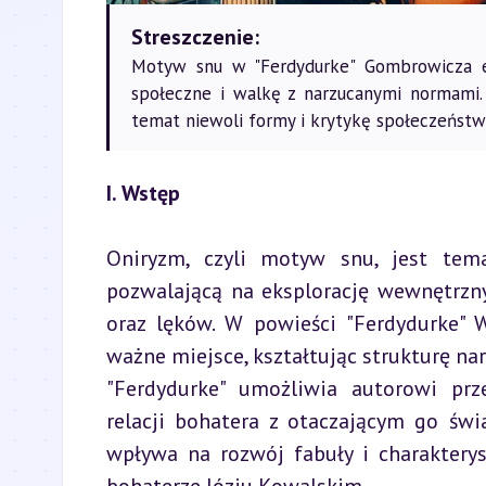
Streszczenie:
Motyw snu w "Ferdydurke" Gombrowicza ek
społeczne i walkę z narzucanymi normami
temat niewoli formy i krytykę społeczeństw
I. Wstęp
Oniryzm, czyli motyw snu, jest tema
pozwalającą na eksplorację wewnętrzny
oraz lęków. W powieści "Ferdydurke" 
ważne miejsce, kształtując strukturę nar
"Ferdydurke" umożliwia autorowi prz
relacji bohatera z otaczającym go świ
wpływa na rozwój fabuły i charakterys