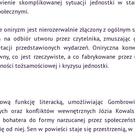
enie skomplikowanej sytuacji jednostki w star
połecznymi.
e oniryzm jest nierozerwalnie złączony z ogólnym s
a na odbiór utworu przez czytelnika, zmuszając 
tacji przedstawionych wydarzeń. Oniryczna konw
wny, co jest rzeczywiste, a co fabrykowane przez 
ności tożsamościowej i kryzysu jednostki.
ową funkcję literacką, umożliwiając Gombrowic
ch oraz konfliktów wewnętrznych Józia Kowalsk
bohatera do formy narzucanej przez społeczeńst
 od niej. Sen w powieści staje się przestrzenią, w k