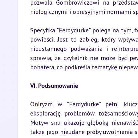
pozwala Gombrowiczowi na przedstawi
nielogicznymi i opresyjnymi normami s
Specyfika "Ferdydurke" polega na tym, ż
powieści. Jest to zabieg, który wpływ
nieustannego podważania i reinterpre
sprawia, że czytelnik nie może być pe
bohatera, co podkreśla tematykę niepew
VI. Podsumowanie
Oniryzm w "Ferdydurke" pełni klucz
eksplorację problemów tożsamościowy
Motyw snu ukazuje głęboką nienawiść 
także jego nieudane próby uwolnienia się