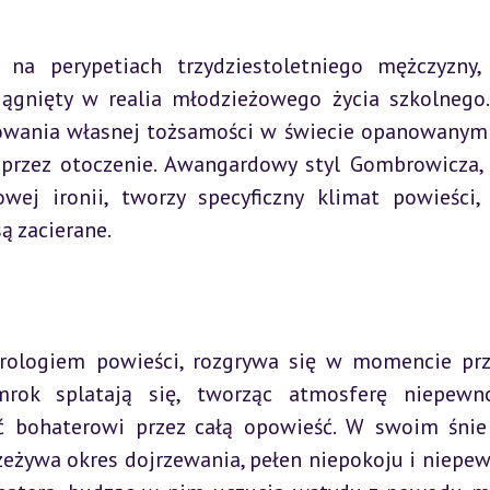
 na perypetiach trzydziestoletniego mężczyzny, 
gnięty w realia młodzieżowego życia szkolnego. 
owania własnej tożsamości w świecie opanowanym 
przez otoczenie. Awangardowy styl Gombrowicza, 
wej ironii, tworzy specyficzny klimat powieści, 
ą zacierane.
rologiem powieści, rozgrywa się w momencie prze
ok splatają się, tworząc atmosferę niepewnoś
yć bohaterowi przez całą opowieść. W swoim śnie 
zeżywa okres dojrzewania, pełen niepokoju i niepewn