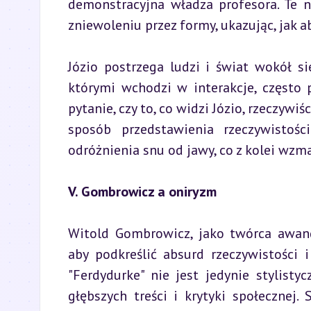
demonstracyjna władza profesora. Te n
zniewoleniu przez formy, ukazując, jak 
Józio postrzega ludzi i świat wokół sie
którymi wchodzi w interakcje, często 
pytanie, czy to, co widzi Józio, rzeczywiś
sposób przedstawienia rzeczywistośc
odróżnienia snu od jawy, co z kolei wzm
V. Gombrowicz a oniryzm
Witold Gombrowicz, jako twórca awang
aby podkreślić absurd rzeczywistości 
"Ferdydurke" nie jest jedynie stylisty
głębszych treści i krytyki społecznej.