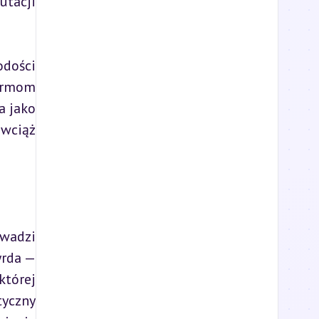
tacji 
dości 
ormom 
 jako 
wciąż 
wadzi 
rda — 
tórej 
yczny 