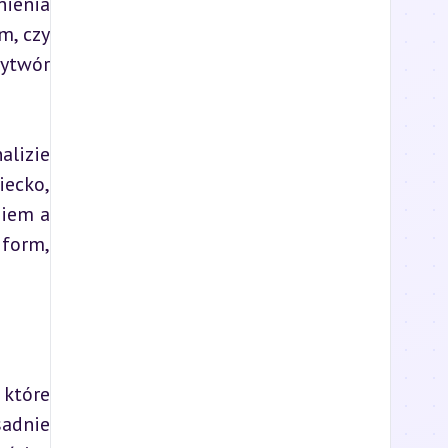
ienia 
, czy 
ytwór 
lizie 
ecko, 
iem a 
form, 
które 
adnie 