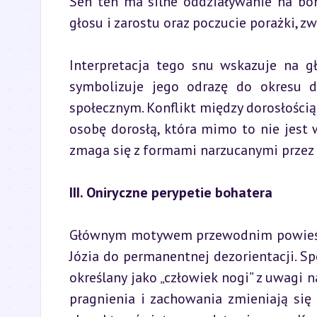
Sen ten ma silne oddziaływanie na bo
głosu i zarostu oraz poczucie porażki, 
Interpretacja tego snu wskazuje na gł
symbolizuje jego odrazę do okresu d
społecznym. Konflikt między dorosłością 
osobę dorosłą, która mimo to nie jest w
zmaga się z formami narzucanymi przez i
III. Oniryczne perypetie bohatera
Głównym motywem przewodnim powieści 
Józia do permanentnej dezorientacji. Sp
określany jako „człowiek nogi” z uwagi n
pragnienia i zachowania zmieniają się 