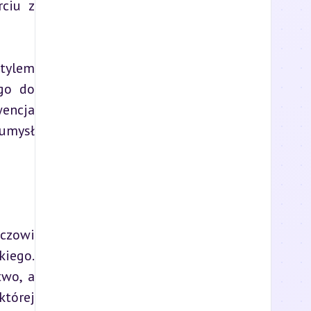
ciu z 
tylem 
go do 
encja 
umysł 
zowi 
iego. 
wo, a 
tórej 