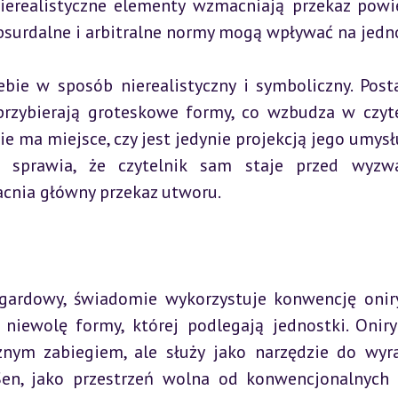
ierealistyczne elementy wzmacniają przekaz powie
absurdalne i arbitralne normy mogą wpływać na jedn
bie w sposób nierealistyczny i symboliczny. Postac
przybierają groteskowe formy, co wzbudza w czyte
cie ma miejsce, czy jest jedynie projekcją jego umysłu
i sprawia, że czytelnik sam staje przed wyzw
acnia główny przekaz utworu.
ardowy, świadomie wykorzystuje konwencję oniry
i niewolę formy, której podlegają jednostki. Onir
cznym zabiegiem, ale służy jako narzędzie do wyra
 Sen, jako przestrzeń wolna od konwencjonalnych r