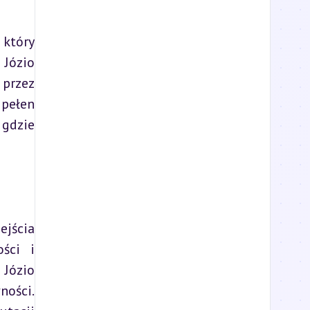
który 
Józio 
przez 
pełen 
gdzie 
jścia 
ci i 
Józio 
ości. 