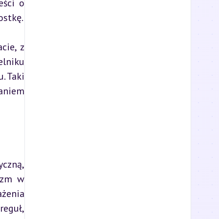
ści o 
ostkę.
ie, z 
lniku 
. Taki 
aniem 
czną, 
yzm w 
żenia 
eguł, 