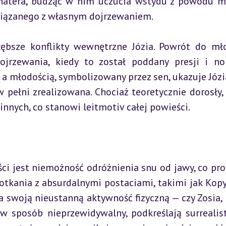
hatera, budząc w nim uczucia wstydu z powodu mu
związanego z własnym dojrzewaniem.
ębsze konflikty wewnętrzne Józia. Powrót do mło
ojrzewania, kiedy to został poddany presji i n
a młodością, symbolizowany przez sen, ukazuje Józia
 pełni zrealizowana. Chociaż teoretycznie dorosły, 
nnych, co stanowi leitmotiv całej powieści.
jest niemożność odróżnienia snu od jawy, co pro
otkania z absurdalnymi postaciami, takimi jak Kopy
a swoją nieustanną aktywność fizyczną — czy Zosia, k
w sposób nieprzewidywalny, podkreślają surrealist