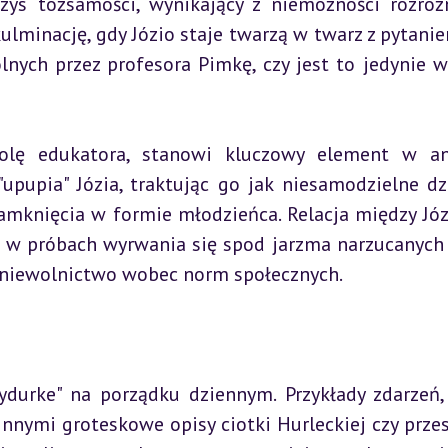
zys tożsamości, wynikający z niemożności rozróżn
lminację, gdy Józio staje twarzą w twarz z pytaniem
olnych przez profesora Pimkę, czy jest to jedynie w
rolę edukatora, stanowi kluczowy element w ana
upupia" Józia, traktując go jak niesamodzielne dzi
amknięcia w formie młodzieńca. Relacja między Józ
w próbach wyrwania się spod jarzma narzucanych 
 niewolnictwo wobec norm społecznych.
ydurke" na porządku dziennym. Przykłady zdarzeń, 
innymi groteskowe opisy ciotki Hurleckiej czy przes