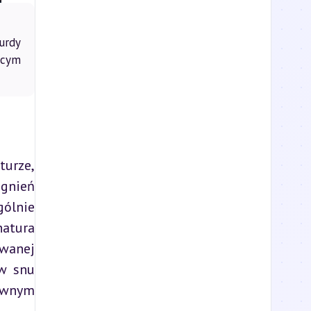
urdy
ącym
urze, 
gnień 
ólnie 
atura 
wanej 
w snu 
ównym 