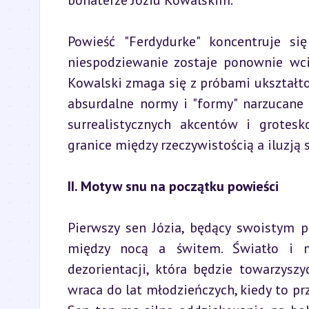
bohaterze Józiu Kowalskim.
Powieść "Ferdydurke" koncentruje się
niespodziewanie zostaje ponownie wcią
Kowalski zmaga się z próbami ukształt
absurdalne normy i "formy" narzucane 
surrealistycznych akcentów i grotesko
granice między rzeczywistością a iluzją s
II. Motyw snu na początku powieści
Pierwszy sen Józia, będący swoistym p
między nocą a świtem. Światło i mr
dezorientacji, która będzie towarzysz
wraca do lat młodzieńczych, kiedy to pr